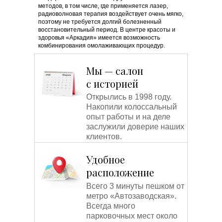
методов, в том числе, где применяется лазер,
радиоволновая терапия воздействует очень мягко,
поэтому не требуется долгий болезненный
восстановительный период. В центре красоты и
здоровья «Аркадия» имеется возможность
комбинирования омолаживающих процедур.
Ботокс, биоревитализация и плазмолифтинг
прекрасно сочетаются с фракционной
Мы — салон
радиоволновой терапией. Такое сочетание
приведёт к потрясающему эффекту. Отсутствуют
с историей
побочные эффекты. Не образуются ожоги, не
появляется шелушение.
Открылись в 1998 году.
Накопили колоссальный
опыт работы и на деле
заслужили доверие наших
клиентов.
Удобное
расположение
Всего 3 минуты пешком от
метро «Автозаводская».
Всегда много
парковочных мест около