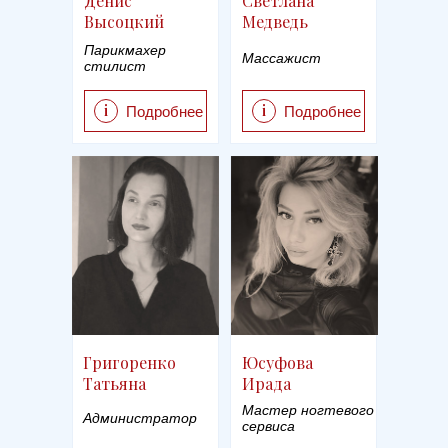
Денис
Светлана
Высоцкий
Медведь
Парикмахер
Массажист
стилист
i
i
Подробнее
Подробнее
Григоренко
Юсуфова
Татьяна
Ирада
Мастер ногтевого
Администратор
сервиса