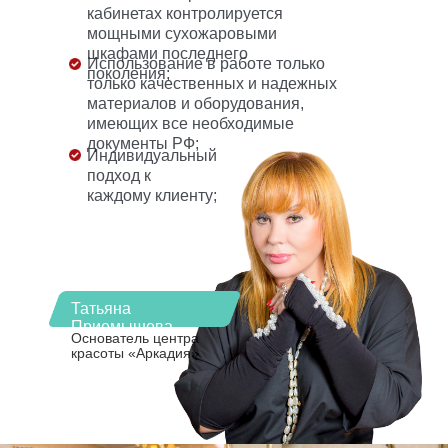
кабинетах контролируется
мощными сухожаровыми
шкафами последнего
Использование в работе только
поколения;
только качественных и надежных
материалов и оборудования,
имеющих все необходимые
документы РФ;
Индивидуальный
подход к
каждому клиенту;
Татьяна
Приемышева
Основатель центра
красоты «Аркадия»