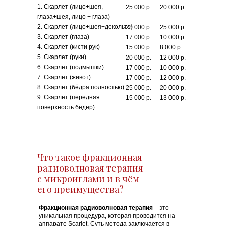
1. Скарлет (лицо+шея,
25 000 р.
20 000 р.
глаза+шея, лицо + глаза)
2. Скарлет (лицо+шея+декольте)
28 000 р.
25 000 р.
3. Скарлет (глаза)
17 000 р.
10 000 р.
4. Скарлет (кисти рук)
15 000 р.
8 000 р.
5. Скарлет (руки)
20 000 р.
12 000 р.
6. Скарлет (подмышки)
17 000 р.
10 000 р.
7. Скарлет (живот)
17 000 р.
12 000 р.
8. Скарлет (бёдра полностью)
25 000 р.
20 000 р.
9. Скарлет (передняя
15 000 р.
13 000 р.
поверхность бёдер)
Что такое фракционная
радиоволновая терапия
с микроиглами и в чём
его преимущества?
Фракционная радиоволновая терапия
– это
уникальная процедура, которая проводится на
аппарате Scarlet. Суть метода заключается в