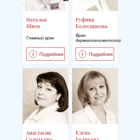
Наталья
Руфина
Швец
Колесникова
Врач-
Главный врач
дерматокосметолог
i
i
Подробнее
Подробнее
Анастасия
Елена
Солодкова
Беликова