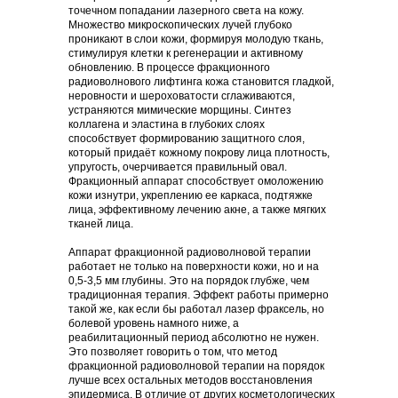
точечном попадании лазерного света на кожу.
Множество микроскопических лучей глубоко
проникают в слои кожи, формируя молодую ткань,
стимулируя клетки к регенерации и активному
обновлению. В процессе фракционного
радиоволнового лифтинга кожа становится гладкой,
неровности и шероховатости сглаживаются,
устраняются мимические морщины. Синтез
коллагена и эластина в глубоких слоях
способствует формированию защитного слоя,
который придаёт кожному покрову лица плотность,
упругость, очерчивается правильный овал.
Фракционный аппарат способствует омоложению
кожи изнутри, укреплению ее каркаса, подтяжке
лица, эффективному лечению акне, а также мягких
тканей лица.
Аппарат фракционной радиоволновой терапии
работает не только на поверхности кожи, но и на
0,5-3,5 мм глубины. Это на порядок глубже, чем
традиционная терапия. Эффект работы примерно
такой же, как если бы работал лазер фраксель, но
болевой уровень намного ниже, а
реабилитационный период абсолютно не нужен.
Это позволяет говорить о том, что метод
фракционной радиоволновой терапии на порядок
лучше всех остальных методов восстановления
эпидермиса. В отличие от других косметологических