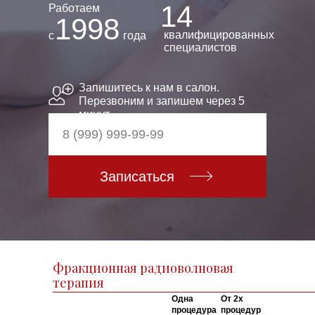
14
Работаем
1998
квалифицированных
с
года
специалистов
Запишитесь к нам в салон.
Перезвоним и запишем через 5
минут.
Записаться
Фракционная радиоволновая
терапия
Одна
О
т 2х
процедура
процедур