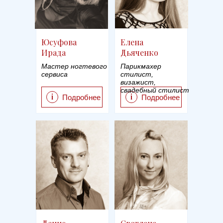
Юсуфова
Елена
Ирада
Дьяченко
Мастер ногтевого
Парикмахер
сервиса
стилист,
визажист,
свадебный стилист
i
i
Подробнее
Подробнее