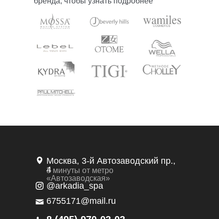
бренда, чтобы узнать подробнее
Москва, 3-й Автозаводский пр.,
4
3 минуты от метро
«Автозаводская»
@arkadia_spa
6755171@mail.ru