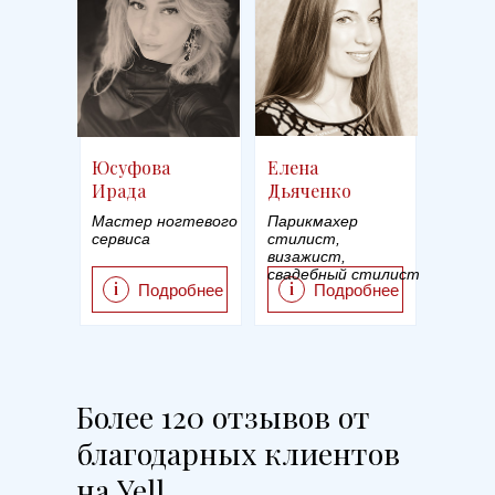
Юсуфова
Елена
Ирада
Дьяченко
Мастер ногтевого
Парикмахер
сервиса
стилист,
визажист,
свадебный стилист
i
i
Подробнее
Подробнее
Более 120 отзывов от
благодарных клиентов
на Yell