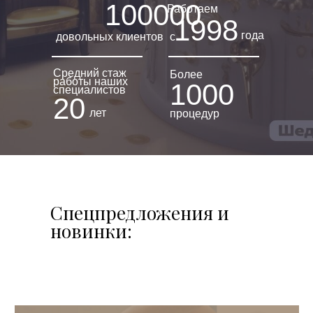
100000
Работаем
1998
года
довольных клиентов
с
Средний стаж
Более
работы наших
1000
специалистов
20
лет
процедур
Спецпредложения и
новинки: