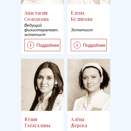
Анастасия
Елена
Солодкова
Беликова
Ведущий
физиотерапевт,
Эстетист
эстетист
i
i
Подробнее
Подробнее
Юлия
Алёна
Гатауллина
Дерека