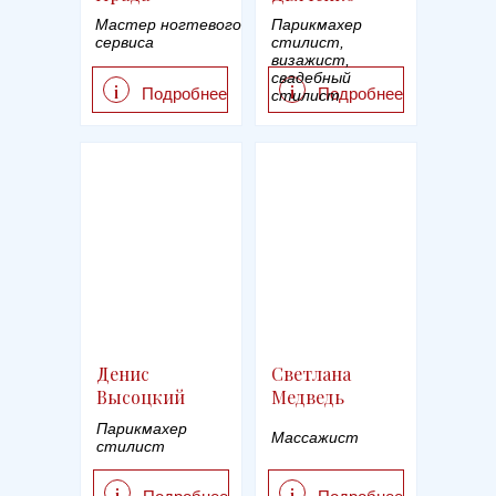
Мастер ногтевого
Парикмахер
сервиса
стилист,
визажист,
свадебный
i
i
Подробнее
Подробнее
стилист
Денис
Светлана
Высоцкий
Медведь
Парикмахер
Массажист
стилист
i
i