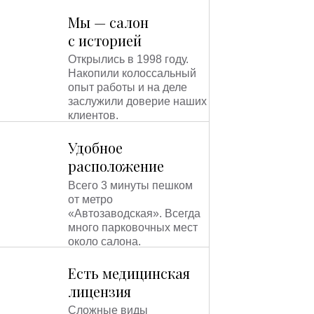
термолифтингом. Данное сочетание
Мы — салон
приведёт к потрясающему эффекту.
с историей
Отсутствуют побочные эффекты. Не
образуются ожоги, не появляется
Открылись в 1998 году.
шелушение.
Накопили колоссальный
опыт работы и на деле
заслужили доверие наших
Данная терапия имеет много
клиентов.
достоинств, но самое главное это -
потрясающий пролонгированный
Удобное
эффект лифтинга после первой
процедуры!
расположение
Всего 3 минуты пешком
от метро
«Автозаводская». Всегда
много парковочных мест
около салона.
Есть медицинская
лицензия
Сложные виды