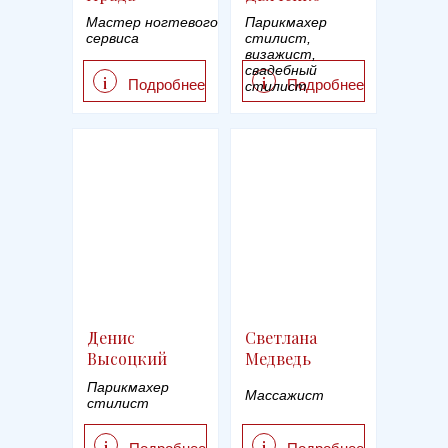
Мастер ногтевого
Парикмахер
сервиса
стилист,
визажист,
свадебный
i
i
Подробнее
Подробнее
стилист
Денис
Светлана
Высоцкий
Медведь
Парикмахер
Массажист
стилист
i
i