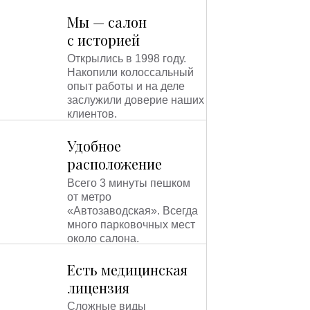
термолифтингом. Данное сочетание
Мы — салон
приведёт к потрясающему эффекту.
с историей
Отсутствуют побочные эффекты. Не
образуются ожоги, не появляется
Открылись в 1998 году.
шелушение.
Накопили колоссальный
опыт работы и на деле
заслужили доверие наших
Данная терапия имеет много
клиентов.
достоинств, но самое главное это -
потрясающий пролонгированный
Удобное
эффект лифтинга после первой
процедуры!
расположение
Всего 3 минуты пешком
от метро
«Автозаводская». Всегда
много парковочных мест
около салона.
Есть медицинская
лицензия
Сложные виды