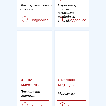
Мастер ногтевого
Парикмахер
сервиса
стилист,
визажист,
свадебный
i
i
Подробнее
Подробнее
стилист
Денис
Светлана
Высоцкий
Медведь
Парикмахер
Массажист
стилист
i
i