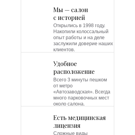
термолифтингом. Данное сочетание
Мы — салон
приведёт к потрясающему эффекту.
с историей
Отсутствуют побочные эффекты. Не
образуются ожоги, не появляется
Открылись в 1998 году.
шелушение.
Накопили колоссальный
опыт работы и на деле
заслужили доверие наших
Данная терапия имеет много
клиентов.
достоинств, но самое главное это -
потрясающий пролонгированный
Удобное
эффект лифтинга после первой
процедуры!
расположение
Всего 3 минуты пешком
от метро
«Автозаводская». Всегда
много парковочных мест
около салона.
Есть медицинская
лицензия
Сложные виды