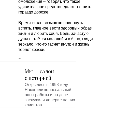
омоложения – говорят, что такое
удивительное средство должно стоить
гораздо дороже.
Время стало возможно повернуть
вспять, главное вести здоровый образ
жизни и любить себя. Ведь. зачастую,
душа остаётся молодой и в 6, но, глядя
зеркало, что-то гаснет внутри и жизнь
теряет краски.
Биоревитализация возвращает желание
полноценно работать и учиться,
Мы — салон
достигать новых целей и
путешествовать, помогает полюбить
с историей
себя и влюбить в себя!
Открылись в 1998 году.
Вернётся искорка в глазах, задорный
Накопили колоссальный
смех и плавная походка, будто и нет её,
опыт работы и на деле
старости. вовсе!
заслужили доверие наших
Биоревитализация - это дверь в
клиентов.
счастливое будущее – не бойтесь
перемен, просто откройте её, и