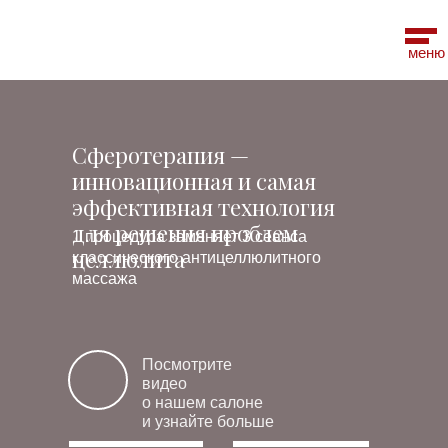
меню
Сферотерапия —
инновационная и самая
эффективная технология
для решения проблем
1 процедура заменяет 3 сеанса
целлюлита
классического антицеллюлитного
массажа
Посмотрите
видео
о нашем салоне
и узнайте больше