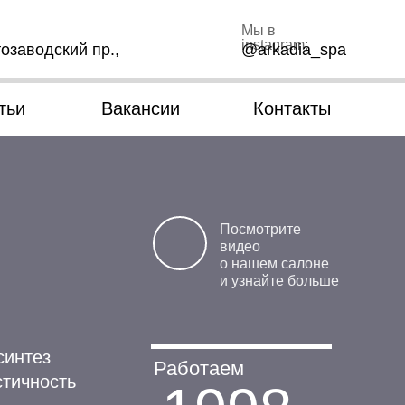
Мы в
instagram:
озаводский пр.,
@arkadia_spa
тьи
Вакансии
Контакты
Посмотрите
видео
о нашем салоне
и узнайте больше
синтез
Работаем
стичность