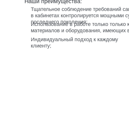
Наши преимущества:
Тщательное соблюдение требований сан
в кабинетах контролируется мощными
последнего поколения;
Использование в работе только только
материалов и оборудования, имеющих 
Индивидуальный подход к каждому
клиенту;