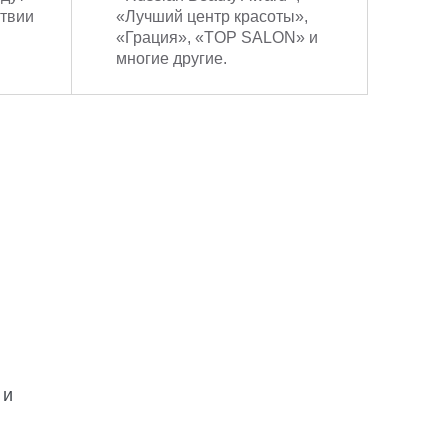
ствии
«Лучший центр красоты»,
«Грация», «TOP SALON» и
многие другие.
 и