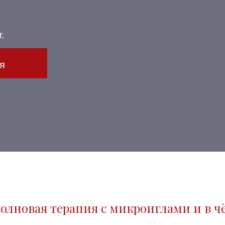
.
я
олновая терапия с микроиглами и в ч