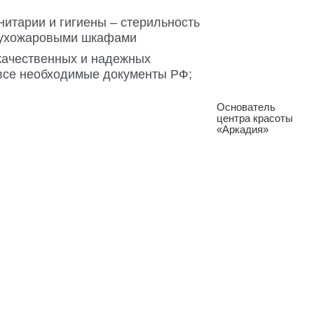
итарии и гигиены – стерильность
 сухожаровыми шкафами
 качественных и надежных
все необходимые документы РФ;
Татьяна
Приемышева
Основатель
центра красоты
«Аркадия»