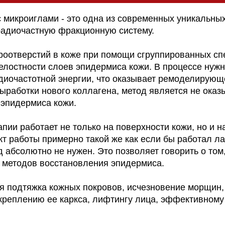
 микроиглами - это одна из современных уникальны
адиочастную фракционную систему.
роотверстий в коже при помощи сгруппированных сп
елостности слоев эпидермиса кожи. В процессе нуж
диочастотной энергии, что оказывает ремоделирующе
выработки нового коллагена, метод является не ока
эпидермиса кожи.
и работает не только на поверхности кожи, но и на
т работы примерно такой же как если бы работал ла
 абсолютно не нужен. Это позволяет говорить о то
х методов восстановления эпидермиса.
я подтяжка кожных покровов, исчезновение морщин,
креплению ее каркса, лифтингу лица, эффективному